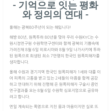
- 기억으로 잇는 평화
와 정의의 연대 -
올해는 광복80주년이 되는 해입니다!
해방 80년,
원폭투하 80년
을 맞아 우리 수원KYC는 수
원시정연구원 수원학연구센터와 함께 광복의 기쁨속에
가려진채 8월 6일 히로시마와 8월 9일 나가사키에 투하
된 원폭으로 희생된 최소 7만명의 한국인 원폭피해자를
생각합니다.
올해 수원과 경기지역 한국인 원폭피해자 1세와 대를 이
어 피폭의 고통을 받고 있는 2세들의 아픔을 함께 공감
하고 연대하기 위해 진행해 온 원폭피해자 구술사 증언
연구결과를 오는 8월 6일 수원학 심포지엄으로 공유하
려고 합니다.
연일 계속되는 폭염으로 지친 몸과 마음이지만 실로 뜨