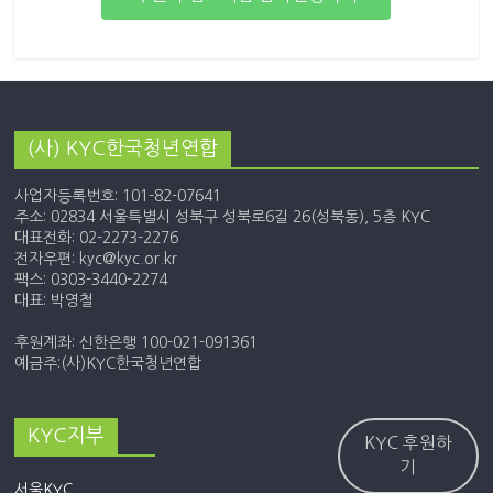
(사) KYC한국청년연합
사업자등록번호: 101-82-07641
주소: 02834 서울특별시 성북구 성북로6길 26(성북동), 5층 KYC
대표전화: 02-2273-2276
전자우편: kyc@kyc.or.kr
팩스: 0303-3440-2274
대표: 박영철
후원계좌: 신한은행 100-021-091361
예금주:(사)KYC한국청년연합
KYC지부
KYC 후원하
기
서울KYC