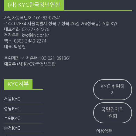
(사) KYC한국청년연합
사업자등록번호: 101-82-07641
주소: 02834 서울특별시 성북구 성북로6길 26(성북동), 5층 KYC
대표전화: 02-2273-2276
전자우편: kyc@kyc.or.kr
팩스: 0303-3440-2274
대표: 박영철
후원계좌: 신한은행 100-021-091361
예금주:(사)KYC한국청년연합
KYC지부
KYC 후원하
기
서울KYC
성남KYC
국민권익위
원회
수원KYC
순천KYC
이용약관