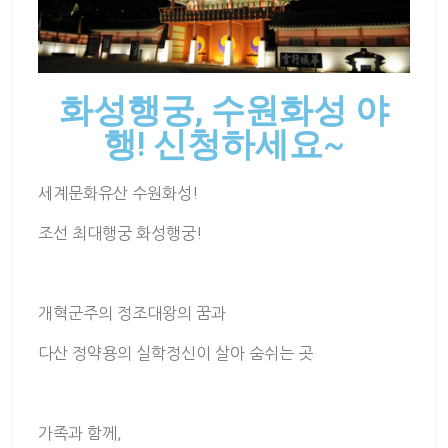
화성행궁, 수원화성 야
행! 신청하세요~
세계문화유산 수원화성!
조선 최대행궁 화성행궁!
개혁군주의 정조대왕의 꿈과
다산 정약용의 실학정신이 살아 숨쉬는 곳
가족과 함께,