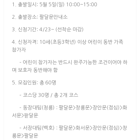
1. 출발일시: 5월 5일(일) 10:00~15:00
2. 출발장소: 팔달문안내소
3. 신청기간: 4/23~ (선착순 마감)
4. 신청자격: 10세(초등3학년) 이상 어린이 동반 가족
참가자
– 어린이 참가자는 반드시 완주가능한 조건이어야 하
며 보호자 동반해야 함
5. 모집인원: 총 60명
– 코스당 30명 / 총 2개 코스
– 동장대팀(청룡) : 팔달문>창룡문>장안문(점심)>화
서문>팓달문
– 서장대팀(백호) : 팔달문>화서문>장안문(점심)>창
룡문>팔달문