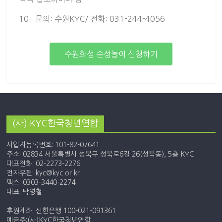
10. 문의: 수원KYC/ 전화: 031-244-4056
수원화성 순성놀이 신청하기
(사) KYC한국청년연합
사업자등록번호: 101-82-07641
주소: 02834 서울특별시 성북구 성북로6길 26(성북동), 5층 KYC
대표전화: 02-2273-2276
전자우편: kyc@kyc.or.kr
팩스: 0303-3440-2274
대표: 박영철
후원계좌: 신한은행 100-021-091361
예금주:(사)KYC한국청년연합