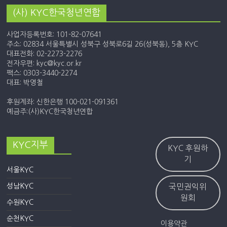
(사) KYC한국청년연합
사업자등록번호: 101-82-07641
주소: 02834 서울특별시 성북구 성북로6길 26(성북동), 5층 KYC
대표전화: 02-2273-2276
전자우편: kyc@kyc.or.kr
팩스: 0303-3440-2274
대표: 박영철
후원계좌: 신한은행 100-021-091361
예금주:(사)KYC한국청년연합
KYC지부
KYC 후원하
기
서울KYC
성남KYC
국민권익위
원회
수원KYC
순천KYC
이용약관