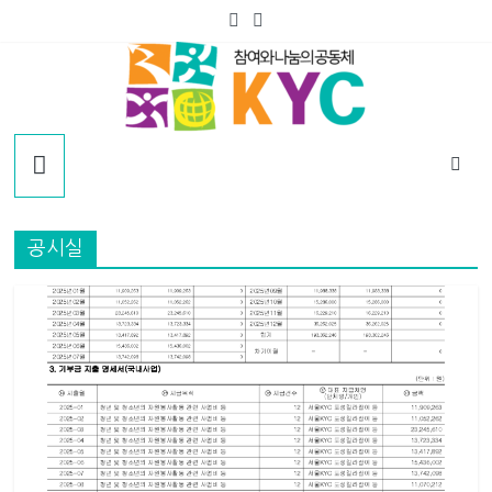
Skip
to
content
KYC
한
국
공시실
청
년
연
합