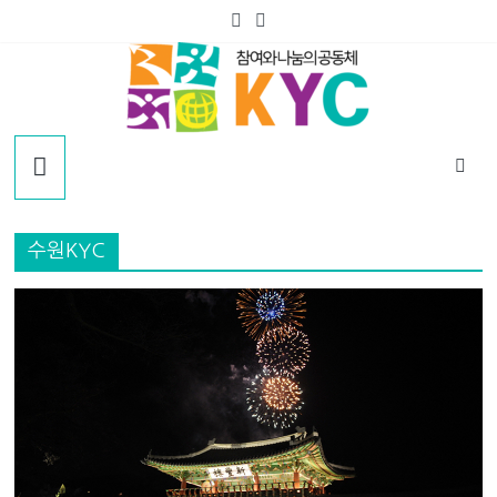
Skip
to
content
KYC
한
국
수원KYC
청
년
연
합