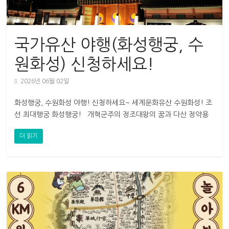
국가유산 야행(화성행궁, 수
원화성) 신청하세요!
2026년 06월 02일
화성행궁, 수원화성 야행! 신청하세요~ 세계문화유산 수원화성! 조
선 최대행궁 화성행궁! 개혁군주의 정조대왕의 꿈과 다산 정약용
의 실학정신이 살아 숨쉬는 곳
더 읽기