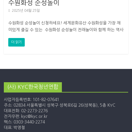
수원화성 순성놀이
2025년 04월 25일
수원화성 순성놀이 신청하세요! 세계문화유산 수원화성을 가장 재
미있게 즐길 수 있는 수원화성 순성놀이 전래놀이와 함께 하는 역사
탐방, 수원화성 순성놀이! [수원화성 순성놀이
더 읽기
(사) KYC한국청년연합
사업자등록번호: 101-82-07641
주소: 02834 서울특별시 성북구 성북로6길 26(성북동), 5층 KYC
대표전화: 02-2273-2276
전자우편: kyc@kyc.or.kr
팩스: 0303-3440-2274
대표: 박영철